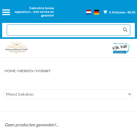
Home
Gebruikte horeca
apparatuur.... met service en
0 Artikelen - €0,00
garantie!
2dehands Horeca
Nieuwe apparatuur
Gereviseerde Bakwanden
HOME
/
MERKEN
/
HOBART
GN Bakken
Onderdelen bakwanden
Ventilatie kanalen
Geen producten gevonden!...
Over ons