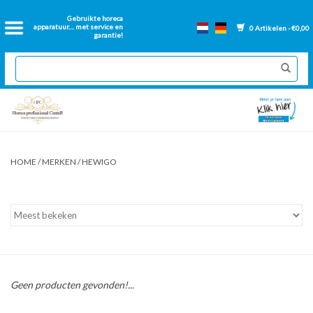
Home
Gebruikte horeca
apparatuur.... met service en
0 Artikelen - €0,00
garantie!
2dehands Horeca
Nieuwe apparatuur
Gereviseerde Bakwanden
HOME
/
MERKEN
/
HEWIGO
GN Bakken
Onderdelen bakwanden
Ventilatie kanalen
Geen producten gevonden!...
Over ons