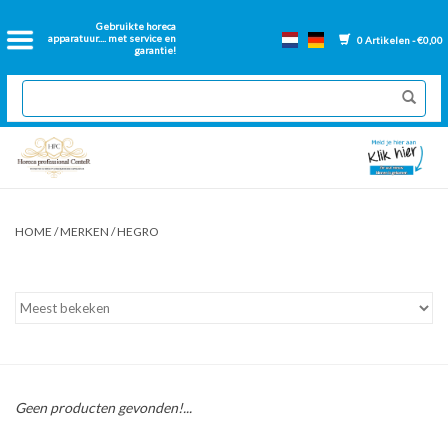
Home
Gebruikte horeca
apparatuur.... met service en
0 Artikelen - €0,00
garantie!
2dehands Horeca
Nieuwe apparatuur
Gereviseerde Bakwanden
HOME
/
MERKEN
/
HEGRO
GN Bakken
Onderdelen bakwanden
Ventilatie kanalen
Geen producten gevonden!...
Over ons