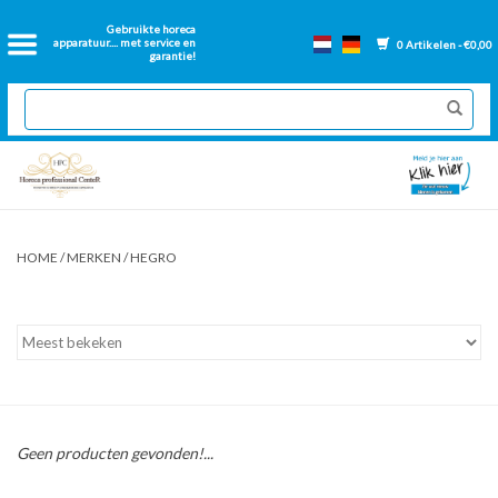
Home
Gebruikte horeca
apparatuur.... met service en
0 Artikelen - €0,00
garantie!
2dehands Horeca
Nieuwe apparatuur
Gereviseerde Bakwanden
HOME
/
MERKEN
/
HEGRO
GN Bakken
Onderdelen bakwanden
Ventilatie kanalen
Geen producten gevonden!...
Over ons