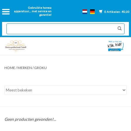
Home
Gebruikte horeca
apparatuur.... met service en
0 Artikelen - €0,00
garantie!
2dehands Horeca
Nieuwe apparatuur
Gereviseerde Bakwanden
HOME
/
MERKEN
/
GROKU
GN Bakken
Onderdelen bakwanden
Ventilatie kanalen
Geen producten gevonden!...
Over ons