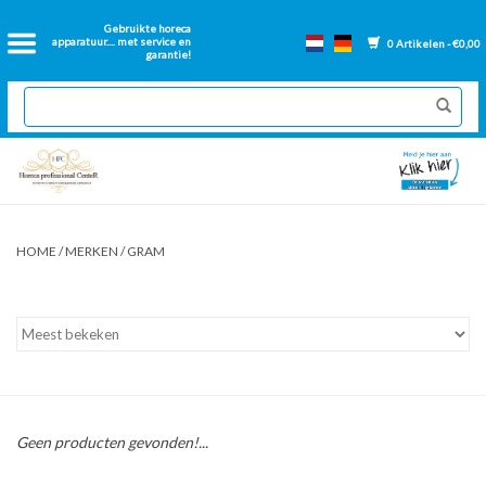
Home
Gebruikte horeca
apparatuur.... met service en
0 Artikelen - €0,00
garantie!
2dehands Horeca
Nieuwe apparatuur
Gereviseerde Bakwanden
HOME
/
MERKEN
/
GRAM
GN Bakken
Onderdelen bakwanden
Ventilatie kanalen
Geen producten gevonden!...
Over ons