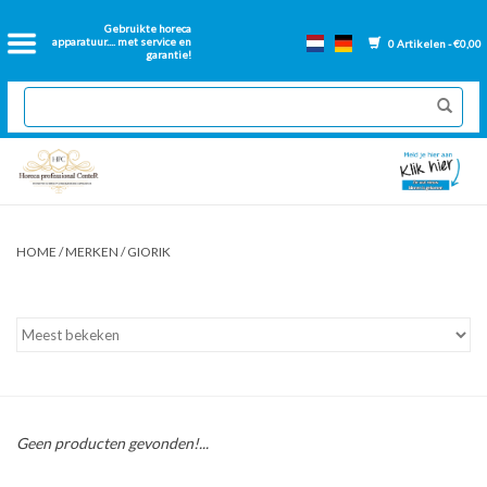
Home
Gebruikte horeca
apparatuur.... met service en
0 Artikelen - €0,00
garantie!
2dehands Horeca
Nieuwe apparatuur
Gereviseerde Bakwanden
HOME
/
MERKEN
/
GIORIK
GN Bakken
Onderdelen bakwanden
Ventilatie kanalen
Geen producten gevonden!...
Over ons