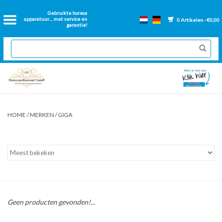
Home
Gebruikte horeca
apparatuur.... met service en
0 Artikelen - €0,00
garantie!
2dehands Horeca
Nieuwe apparatuur
Gereviseerde Bakwanden
HOME
/
MERKEN
/
GIGA
GN Bakken
Onderdelen bakwanden
Ventilatie kanalen
Geen producten gevonden!...
Over ons