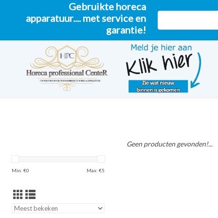
Gebruikte horeca
apparatuur.... met service en
garantie!
Geen producten gevonden!...
Min: €
0
Max: €
5