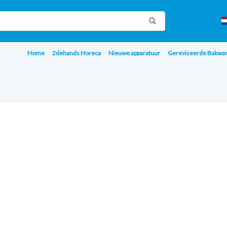
Home
2dehands Horeca
Nieuwe apparatuur
Gereviseerde Bakwa