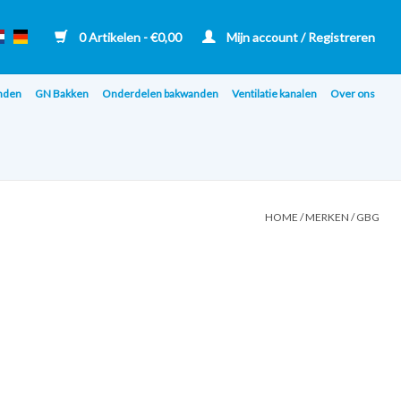
0 Artikelen - €0,00
Mijn account / Registreren
nden
GN Bakken
Onderdelen bakwanden
Ventilatie kanalen
Over ons
HOME
/
MERKEN
/
GBG