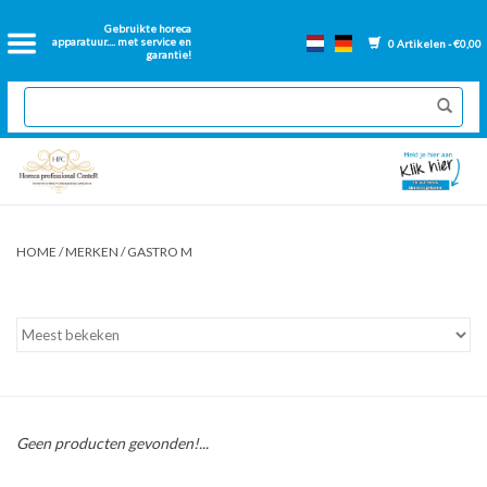
Home
Gebruikte horeca
apparatuur.... met service en
0 Artikelen - €0,00
garantie!
2dehands Horeca
Nieuwe apparatuur
Gereviseerde Bakwanden
HOME
/
MERKEN
/
GASTRO M
GN Bakken
Onderdelen bakwanden
Ventilatie kanalen
Geen producten gevonden!...
Over ons