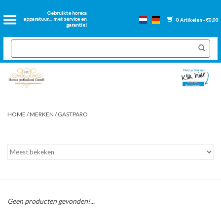
Home
Gebruikte horeca
apparatuur.... met service en
0 Artikelen - €0,00
garantie!
2dehands Horeca
Nieuwe apparatuur
Gereviseerde Bakwanden
HOME
/
MERKEN
/
GASTPARO
GN Bakken
Onderdelen bakwanden
Ventilatie kanalen
Geen producten gevonden!...
Over ons