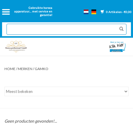
Home
Gebruikte horeca
apparatuur.... met service en
0 Artikelen - €0,00
garantie!
2dehands Horeca
Nieuwe apparatuur
Gereviseerde Bakwanden
HOME
/
MERKEN
/
GAMKO
GN Bakken
Onderdelen bakwanden
Ventilatie kanalen
Geen producten gevonden!...
Over ons