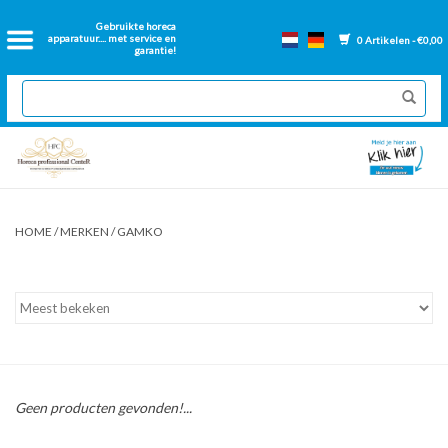
Home
Gebruikte horeca
apparatuur.... met service en
0 Artikelen - €0,00
garantie!
2dehands Horeca
Nieuwe apparatuur
Gereviseerde Bakwanden
HOME
/
MERKEN
/
GAMKO
GN Bakken
Onderdelen bakwanden
Ventilatie kanalen
Geen producten gevonden!...
Over ons