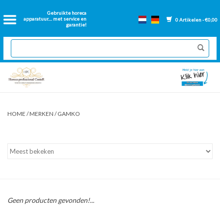
Home
Gebruikte horeca
apparatuur.... met service en
0 Artikelen - €0,00
garantie!
2dehands Horeca
Nieuwe apparatuur
Gereviseerde Bakwanden
HOME
/
MERKEN
/
GAMKO
GN Bakken
Onderdelen bakwanden
Ventilatie kanalen
Geen producten gevonden!...
Over ons