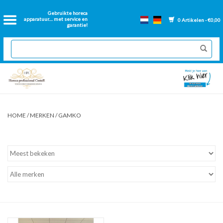
Home
Gebruikte horeca
apparatuur.... met service en
0 Artikelen - €0,00
garantie!
2dehands Horeca
Nieuwe apparatuur
Gereviseerde Bakwanden
HOME
/
MERKEN
/
GAMKO
GN Bakken
Onderdelen bakwanden
Ventilatie kanalen
Over ons