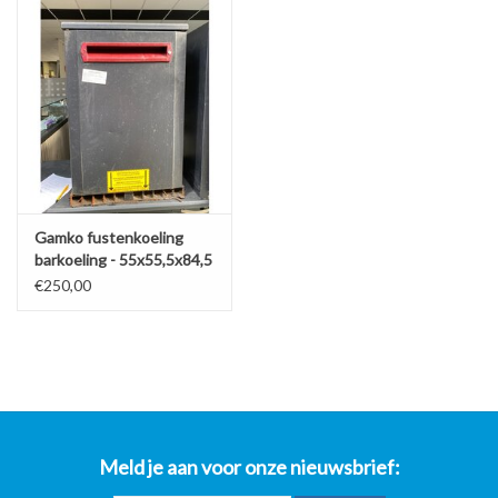
Gamko fustenkoeling
barkoeling - 55x55,5x84,5
lxbxh
€250,00
Meld je aan voor onze nieuwsbrief: