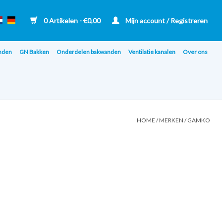
0 Artikelen - €0,00
Mijn account / Registreren
nden
GN Bakken
Onderdelen bakwanden
Ventilatie kanalen
Over ons
HOME
/
MERKEN
/
GAMKO