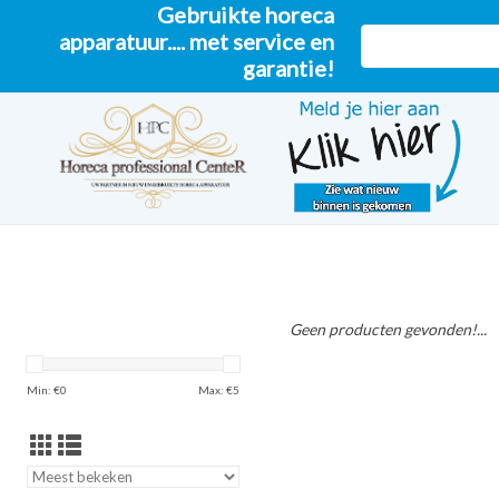
Gebruikte horeca
apparatuur.... met service en
garantie!
Geen producten gevonden!...
Min: €
0
Max: €
5