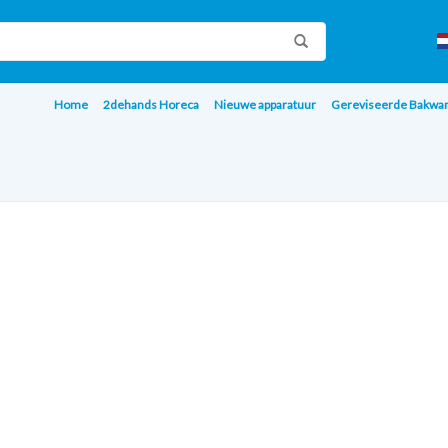
Home
2dehands Horeca
Nieuwe apparatuur
Gereviseerde Bakwa