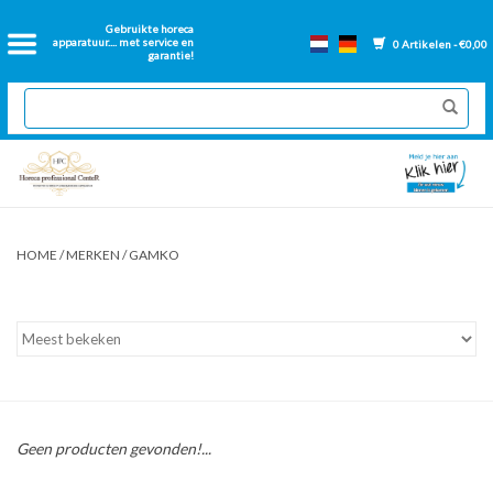
Home
Gebruikte horeca
apparatuur.... met service en
0 Artikelen - €0,00
garantie!
2dehands Horeca
Nieuwe apparatuur
Gereviseerde Bakwanden
HOME
/
MERKEN
/
GAMKO
GN Bakken
Onderdelen bakwanden
Ventilatie kanalen
Geen producten gevonden!...
Over ons