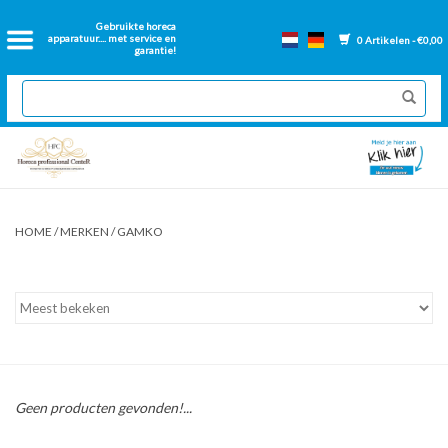
Home
Gebruikte horeca
apparatuur.... met service en
0 Artikelen - €0,00
garantie!
2dehands Horeca
Nieuwe apparatuur
Gereviseerde Bakwanden
HOME
/
MERKEN
/
GAMKO
GN Bakken
Onderdelen bakwanden
Ventilatie kanalen
Geen producten gevonden!...
Over ons