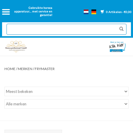
Home
Gebruikte horeca
apparatuur.... met service en
0 Artikelen - €0,00
garantie!
2dehands Horeca
Nieuwe apparatuur
Gereviseerde Bakwanden
HOME
/
MERKEN
/
FRYMASTER
GN Bakken
Onderdelen bakwanden
Ventilatie kanalen
Over ons