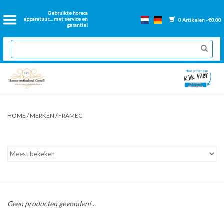
Home
Gebruikte horeca
apparatuur.... met service en
0 Artikelen - €0,00
garantie!
2dehands Horeca
Nieuwe apparatuur
Gereviseerde Bakwanden
HOME
/
MERKEN
/
FRAMEC
GN Bakken
Onderdelen bakwanden
Ventilatie kanalen
Geen producten gevonden!...
Over ons