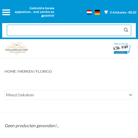
Home
Gebruikte horeca
apparatuur.... met service en
0 Artikelen - €0,00
garantie!
2dehands Horeca
Nieuwe apparatuur
Gereviseerde Bakwanden
HOME
/
MERKEN
/
FLORIGO
GN Bakken
Onderdelen bakwanden
Ventilatie kanalen
Geen producten gevonden!...
Over ons