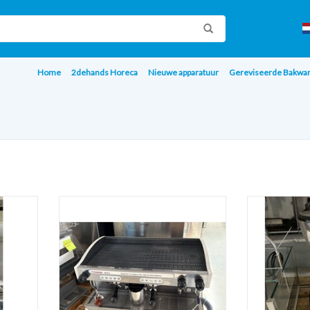
Home
2dehands Horeca
Nieuwe apparatuur
Gereviseerde Bakwa
Espressomaschine - Faema
koffiemo
AGEN
TOEVOEGEN AAN WINKELWAGEN
TOEVOEGE