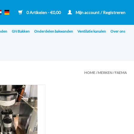
0 Artikelen - €0,00
Mijn account / Registreren
nden
GN Bakken
Onderdelen bakwanden
Ventilatie kanalen
Over ons
HOME
/
MERKEN
/
FAEMA
len - 53x28x65 lxbxh
N AAN WINKELWAGEN