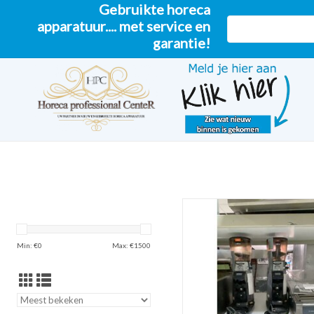
Gebruikte horeca
apparatuur.... met service en
garantie!
koffiemolen
TOEVOEGEN AAN WINKELW
Min: €
0
Max: €
1500