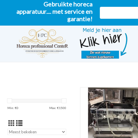
Gebruikte horeca
apparatuur.... met service en
garantie!
Faema E98 UP 2 Groepen wit
professionele 2-groeps automa
espressomachine
Min: €
0
Max: €
1500
TOEVOEGEN AAN WINKELW