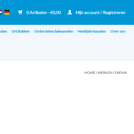
0 Artikelen - €0,00
Mijn account / Registreren
nden
GN Bakken
Onderdelen bakwanden
Ventilatie kanalen
Over ons
HOME
/
MERKEN
/
FAEMA