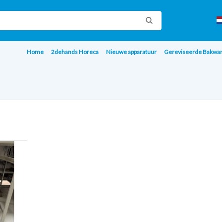
Home
2dehands Horeca
Nieuwe apparatuur
Gereviseerde Bakwa
 2019
tische
AGEN