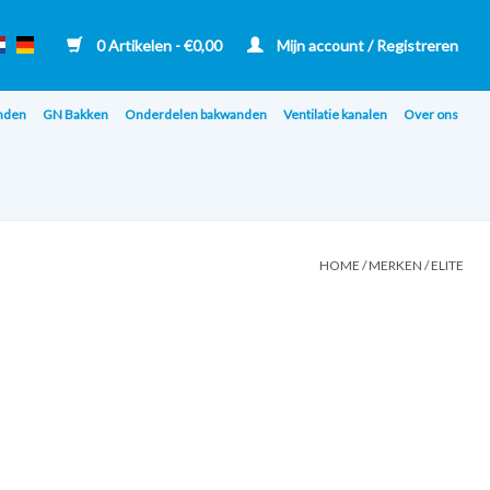
0 Artikelen - €0,00
Mijn account / Registreren
nden
GN Bakken
Onderdelen bakwanden
Ventilatie kanalen
Over ons
HOME
/
MERKEN
/
ELITE