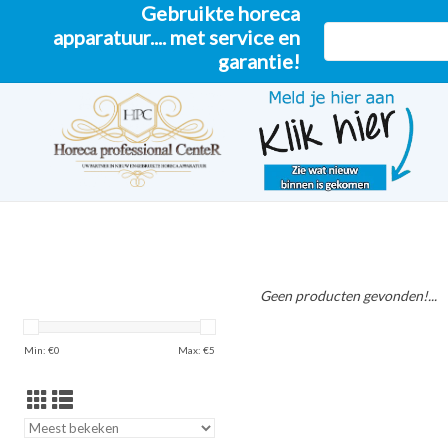
Gebruikte horeca
apparatuur.... met service en
garantie!
Geen producten gevonden!...
Min: €
0
Max: €
5