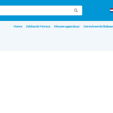
Home
2dehands Horeca
Nieuwe apparatuur
Gereviseerde Bakwa