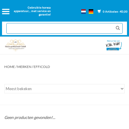
Home
Gebruikte horeca
apparatuur.... met service en
0 Artikelen - €0,00
garantie!
2dehands Horeca
Nieuwe apparatuur
Gereviseerde Bakwanden
HOME
/
MERKEN
/
EFFICOLD
GN Bakken
Onderdelen bakwanden
Ventilatie kanalen
Geen producten gevonden!...
Over ons