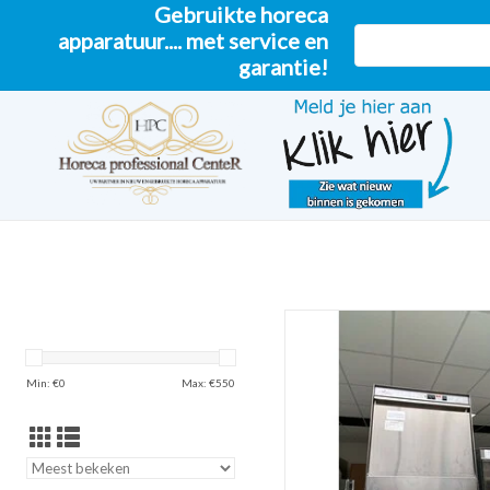
Gebruikte horeca
apparatuur.... met service en
garantie!
(Diamond) Horeca Vaatwas
TOEVOEGEN AAN WINKELW
Min: €
0
Max: €
550