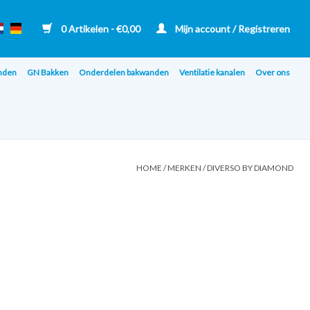
0 Artikelen - €0,00
Mijn account / Registreren
nden
GN Bakken
Onderdelen bakwanden
Ventilatie kanalen
Over ons
HOME
/
MERKEN
/
DIVERSO BY DIAMOND