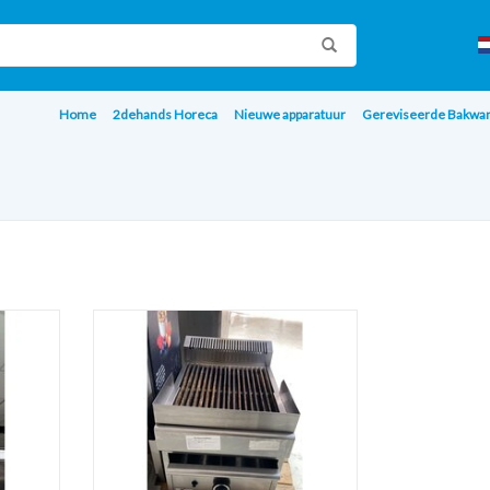
Home
2dehands Horeca
Nieuwe apparatuur
Gereviseerde Bakwa
ser
Water Gas Grill
AGEN
TOEVOEGEN AAN WINKELWAGEN