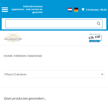
Home
Gebruikte horeca
apparatuur.... met service en
0 Artikelen - €0,00
garantie!
2dehands Horeca
Nieuwe apparatuur
Gereviseerde Bakwanden
HOME
/
MERKEN
/
DIAMOND
GN Bakken
Onderdelen bakwanden
Ventilatie kanalen
Geen producten gevonden!...
Over ons