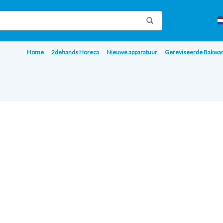
Home
2dehands Horeca
Nieuwe apparatuur
Gereviseerde Bakwa