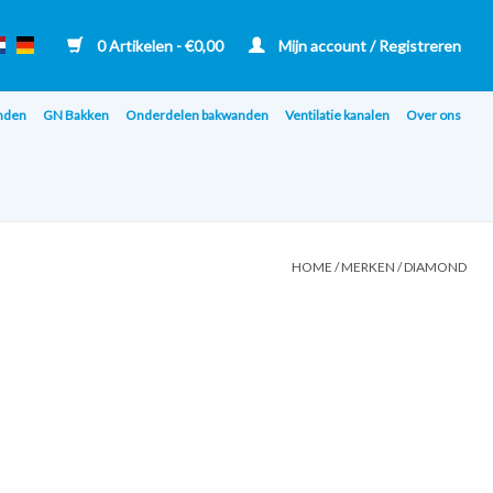
0 Artikelen - €0,00
Mijn account / Registreren
nden
GN Bakken
Onderdelen bakwanden
Ventilatie kanalen
Over ons
HOME
/
MERKEN
/
DIAMOND