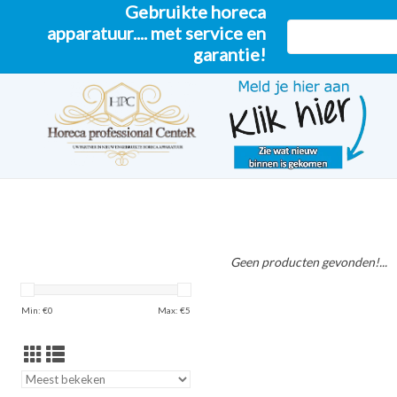
Gebruikte horeca
apparatuur.... met service en
garantie!
Geen producten gevonden!...
Min: €
0
Max: €
5