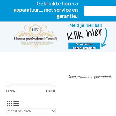
Gebruikte horeca
apparatuur.... met service en
garantie!
Geen producten gevonden!...
Min: €
0
Max: €
5