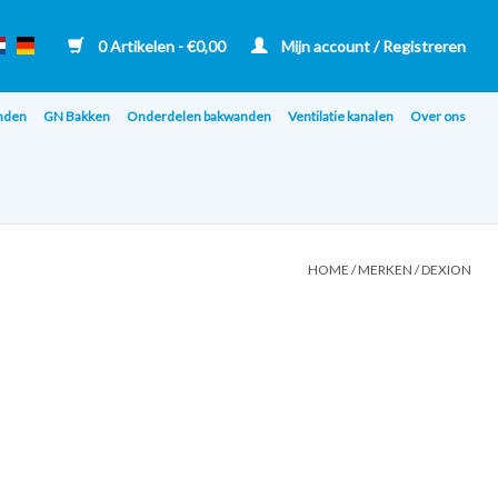
0 Artikelen - €0,00
Mijn account / Registreren
nden
GN Bakken
Onderdelen bakwanden
Ventilatie kanalen
Over ons
HOME
/
MERKEN
/
DEXION