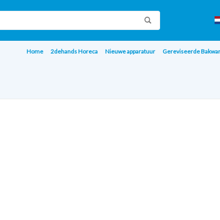
Home
2dehands Horeca
Nieuwe apparatuur
Gereviseerde Bakwa