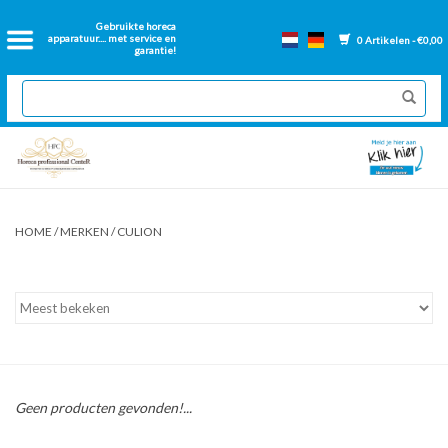
Home
Gebruikte horeca
apparatuur.... met service en
0 Artikelen - €0,00
garantie!
2dehands Horeca
Nieuwe apparatuur
Gereviseerde Bakwanden
HOME
/
MERKEN
/
CULION
GN Bakken
Onderdelen bakwanden
Ventilatie kanalen
Geen producten gevonden!...
Over ons