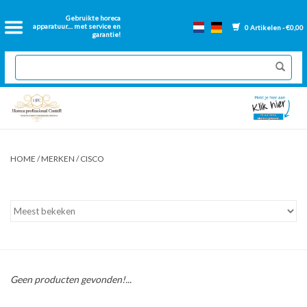
Home
Gebruikte horeca
apparatuur.... met service en
0 Artikelen - €0,00
garantie!
2dehands Horeca
Nieuwe apparatuur
Gereviseerde Bakwanden
HOME
/
MERKEN
/
CISCO
GN Bakken
Onderdelen bakwanden
Ventilatie kanalen
Geen producten gevonden!...
Over ons