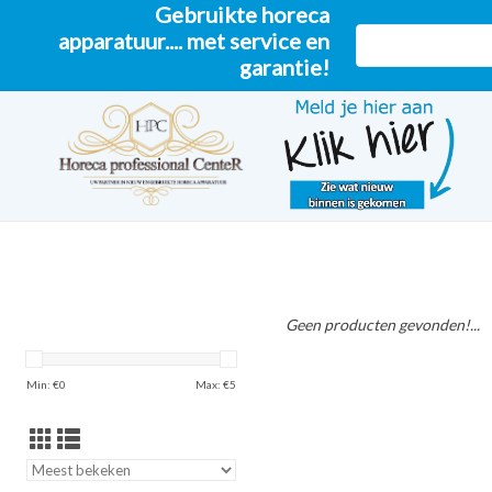
Gebruikte horeca
apparatuur.... met service en
garantie!
Geen producten gevonden!...
Min: €
0
Max: €
5