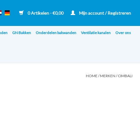
0 Artikelen - €0,00
Mijn account / Registreren
nden
GN Bakken
Onderdelen bakwanden
Ventilatie kanalen
Over ons
HOME
/
MERKEN
/
CIMBALI