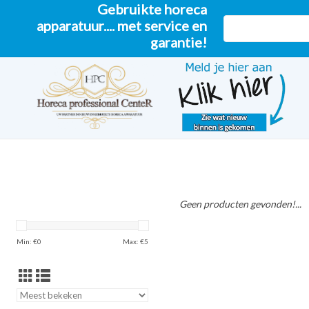
Gebruikte horeca
apparatuur.... met service en
garantie!
Geen producten gevonden!...
Min: €
0
Max: €
5