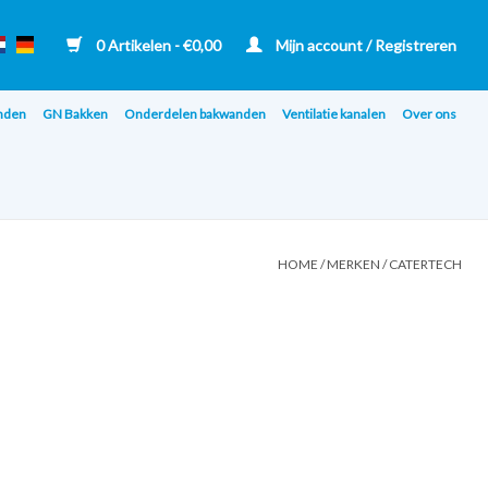
0 Artikelen - €0,00
Mijn account / Registreren
nden
GN Bakken
Onderdelen bakwanden
Ventilatie kanalen
Over ons
HOME
/
MERKEN
/
CATERTECH