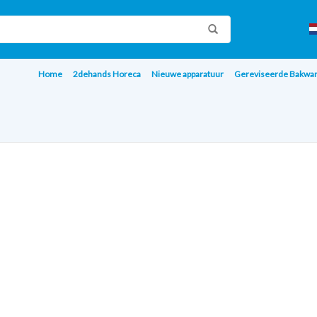
Home
2dehands Horeca
Nieuwe apparatuur
Gereviseerde Bakwa