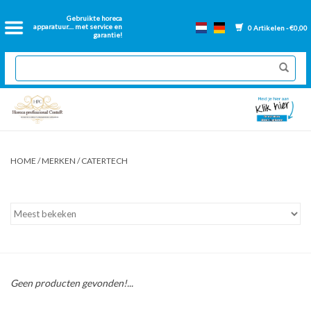
Home
Gebruikte horeca
apparatuur.... met service en
0 Artikelen - €0,00
garantie!
2dehands Horeca
Nieuwe apparatuur
Gereviseerde Bakwanden
HOME
/
MERKEN
/
CATERTECH
GN Bakken
Onderdelen bakwanden
Ventilatie kanalen
Geen producten gevonden!...
Over ons