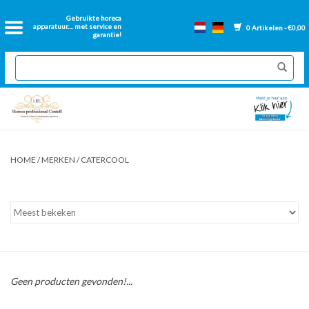
Home
Gebruikte horeca
apparatuur.... met service en
0 Artikelen - €0,00
garantie!
2dehands Horeca
Nieuwe apparatuur
Gereviseerde Bakwanden
HOME
/
MERKEN
/
CATERCOOL
GN Bakken
Onderdelen bakwanden
Ventilatie kanalen
Geen producten gevonden!...
Over ons