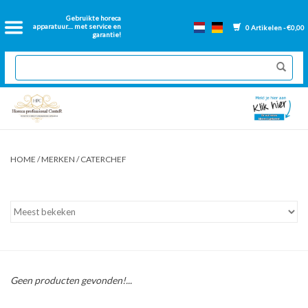
Home
Gebruikte horeca
apparatuur.... met service en
0 Artikelen - €0,00
garantie!
2dehands Horeca
Nieuwe apparatuur
Gereviseerde Bakwanden
HOME
/
MERKEN
/
CATERCHEF
GN Bakken
Onderdelen bakwanden
Ventilatie kanalen
Geen producten gevonden!...
Over ons