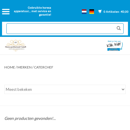
Home
Gebruikte horeca
apparatuur.... met service en
0 Artikelen - €0,00
garantie!
2dehands Horeca
Nieuwe apparatuur
Gereviseerde Bakwanden
HOME
/
MERKEN
/
CATERCHEF
GN Bakken
Onderdelen bakwanden
Ventilatie kanalen
Geen producten gevonden!...
Over ons