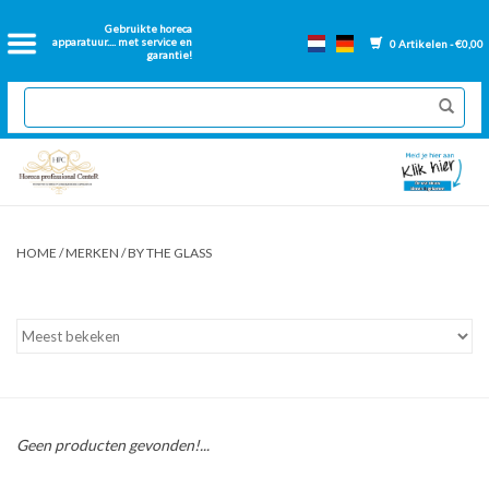
Home
Gebruikte horeca
apparatuur.... met service en
0 Artikelen - €0,00
garantie!
2dehands Horeca
Nieuwe apparatuur
Gereviseerde Bakwanden
HOME
/
MERKEN
/
BY THE GLASS
GN Bakken
Onderdelen bakwanden
Ventilatie kanalen
Geen producten gevonden!...
Over ons