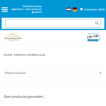
Home
Gebruikte horeca
apparatuur.... met service en
0 Artikelen - €0,00
garantie!
2dehands Horeca
Nieuwe apparatuur
Gereviseerde Bakwanden
HOME
/
MERKEN
/
BORRELGLAS
GN Bakken
Onderdelen bakwanden
Ventilatie kanalen
Geen producten gevonden!...
Over ons