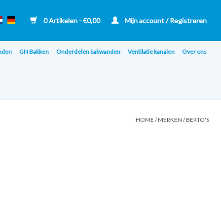
0 Artikelen - €0,00
Mijn account / Registreren
nden
GN Bakken
Onderdelen bakwanden
Ventilatie kanalen
Over ons
HOME
/
MERKEN
/
BERTO'S