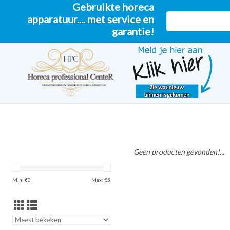
Gebruikte horeca
apparatuur.... met service en
garantie!
Geen producten gevonden!...
Min: €
0
Max: €
5