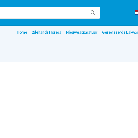
Home
2dehands Horeca
Nieuwe apparatuur
Gereviseerde Bakwa