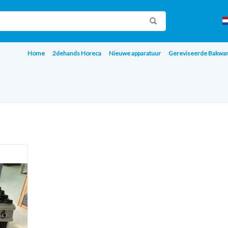
Home
2dehands Horeca
Nieuwe apparatuur
Gereviseerde Bakwa
Bakplaat)
AGEN