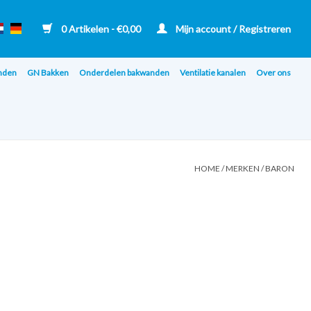
0 Artikelen - €0,00
Mijn account / Registreren
nden
GN Bakken
Onderdelen bakwanden
Ventilatie kanalen
Over ons
HOME
/
MERKEN
/
BARON