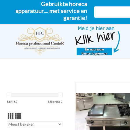
Gebruikte horeca
apparatuur.... met service en
garantie!
Baron Kooklijn (2 Pits Fornuis + 
Aardgas
TOEVOEGEN AAN WINKELW
Min: €
0
Max: €
850