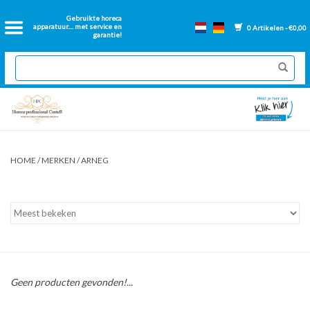
Home
Gebruikte horeca
apparatuur.... met service en
0 Artikelen - €0,00
garantie!
2dehands Horeca
Nieuwe apparatuur
Gereviseerde Bakwanden
HOME
/
MERKEN
/
ARNEG
GN Bakken
Onderdelen bakwanden
Ventilatie kanalen
Geen producten gevonden!...
Over ons