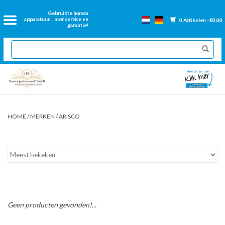
Home
Gebruikte horeca
apparatuur.... met service en
0 Artikelen - €0,00
garantie!
2dehands Horeca
Nieuwe apparatuur
Gereviseerde Bakwanden
HOME
/
MERKEN
/
ARISCO
GN Bakken
Onderdelen bakwanden
Ventilatie kanalen
Geen producten gevonden!...
Over ons