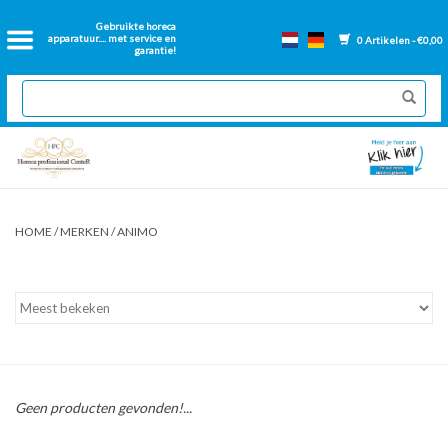
Home
Gebruikte horeca
apparatuur.... met service en
0 Artikelen - €0,00
garantie!
2dehands Horeca
Nieuwe apparatuur
Gereviseerde Bakwanden
HOME
/
MERKEN
/
ANIMO
GN Bakken
Onderdelen bakwanden
Ventilatie kanalen
Geen producten gevonden!...
Over ons