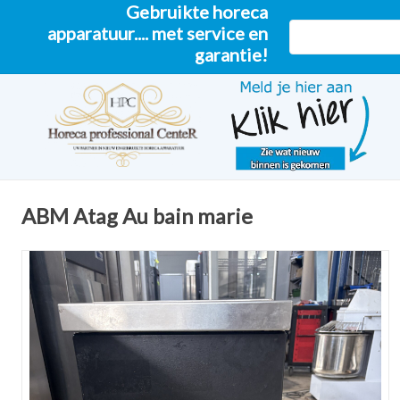
Gebruikte horeca
apparatuur.... met service en
garantie!
ABM Atag Au bain marie