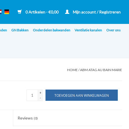
0 Artikelen - €0,00
Mijn account / Registreren
nden
GN Bakken
Onderdelen bakwanden
Ventilatie kanalen
Over ons
HOME
/
ABM ATAG AU BAIN MARIE
+
TOEVOEGEN AAN WINKELWAGEN
-
Reviews
(0)