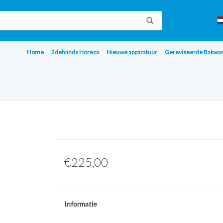
Home
2dehands Horeca
Nieuwe apparatuur
Gereviseerde Bakwa
€225,00
Informatie