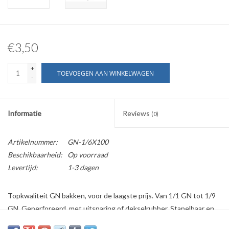
€3,50
+
TOEVOEGEN AAN WINKELWAGEN
-
Informatie
Reviews
(0)
Artikelnummer:
GN-1/6X100
Beschikbaarheid:
Op voorraad
Levertijd:
1-3 dagen
Topkwaliteit GN bakken, voor de laagste prijs. Van 1/1 GN tot 1/9
GN. Geperforeerd, met uitsparing of dekselrubber. Stapelbaar en
vaatwasbestendig.