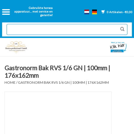
Home
Gebruikte horeca
apparatuur.... met service en
0 Artikelen - €0,00
garantie!
2dehands Horeca
Nieuwe apparatuur
Gereviseerde Bakwanden
Gastronorm Bak RVS 1/6 GN | 100mm |
176x162mm
GN Bakken
HOME
/
GASTRONORM BAK RVS 1/6 GN | 100MM | 176X162MM
Onderdelen bakwanden
Ventilatie kanalen
Over ons