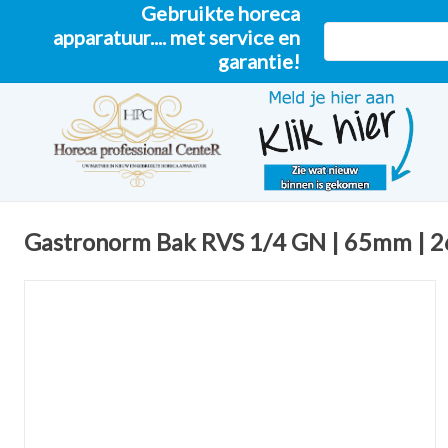
Gebruikte horeca
apparatuur.... met service en
garantie!
Gastronorm Bak RVS 1/4 GN | 65mm |