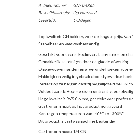
Artikelnummer:
GN-1/4X65
Beschikbaarheid:
Op voorraad
Levertijd:
1-3 dagen
Topkwaliteit GN bakken, voor de laagste prijs. Van
Stapelbaar en vaatwasbestendig.
Geschikt voor ovens, koelingen, bain-maries en cha
Gemakkelijk te reinigen door de gladde afwerking
Omgevouwen randen en afgeronde hoeken voor ext
Makkelijk en veilig in gebruik door afgewerkte hoe
Perfect op te bergen dankzij mogelijkheid de GN co
Voldoet aan de €opese eisen omtrent voedselveili
Hoge kwaliteit RVS 0.6 mm, geschikt voor professi
Gastronorm maat op het product gegraveerd
Kan tegen temperaturen van -40°C tot 300°C
Dit product is vaatwasmachine bestendig
Gastronorm maat: 1/4 GN