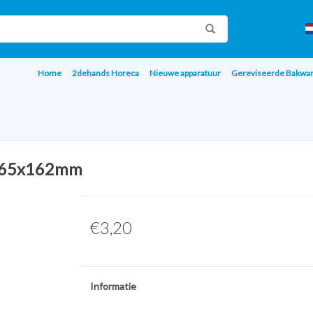
Home
2dehands Horeca
Nieuwe apparatuur
Gereviseerde Bakwa
 265x162mm
€3,20
Informatie