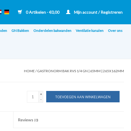
0 Artikelen - €0,00
Mijn account / Registreren
nden
GN Bakken
Onderdelen bakwanden
Ventilatie kanalen
Over ons
HOME
/
GASTRONORM BAK RVS 1/4 GN | 65MM | 265X162MM
+
TOEVOEGEN AAN WINKELWAGEN
-
Reviews
(0)