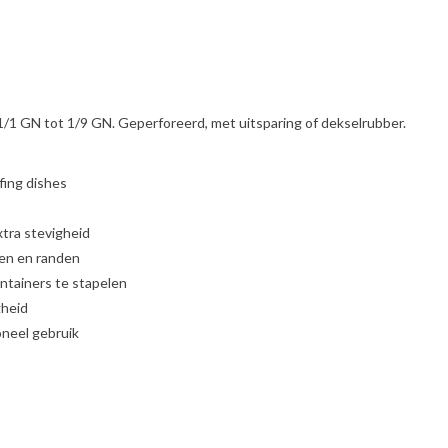
 1/1 GN tot 1/9 GN. Geperforeerd, met uitsparing of dekselrubber.
fing dishes
ra stevigheid
ken en randen
ntainers te stapelen
gheid
oneel gebruik