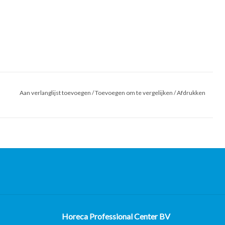
Aan verlanglijst toevoegen
/
Toevoegen om te vergelijken
/
Afdrukken
Horeca Professional Center BV