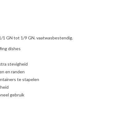
n 1/1 GN tot 1/9 GN. vaatwasbestendig.
fing dishes
ra stevigheid
ken en randen
ntainers te stapelen
gheid
oneel gebruik