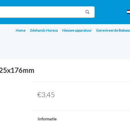
Home
2dehands Horeca
Nieuwe apparatuur
Gereviseerde Bakwa
 325x176mm
€3,45
Informatie