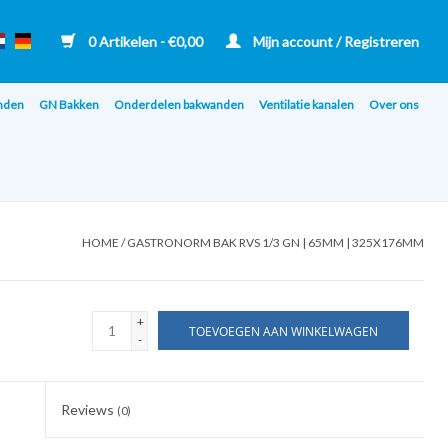
0 Artikelen - €0,00
Mijn account / Registreren
nden
GN Bakken
Onderdelen bakwanden
Ventilatie kanalen
Over ons
HOME
/
GASTRONORM BAK RVS 1/3 GN | 65MM | 325X176MM
+
TOEVOEGEN AAN WINKELWAGEN
-
Reviews
(0)