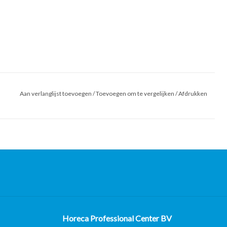
Aan verlanglijst toevoegen
/
Toevoegen om te vergelijken
/
Afdrukken
Horeca Professional Center BV