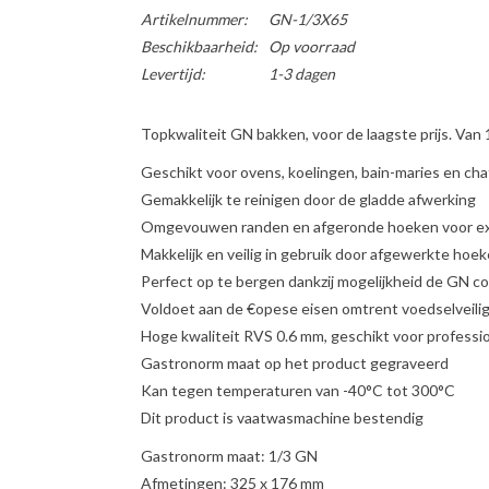
Artikelnummer:
GN-1/3X65
Beschikbaarheid:
Op voorraad
Levertijd:
1-3 dagen
Topkwaliteit GN bakken, voor de laagste prijs. Va
Geschikt voor ovens, koelingen, bain-maries en cha
Gemakkelijk te reinigen door de gladde afwerking
Omgevouwen randen en afgeronde hoeken voor ext
Makkelijk en veilig in gebruik door afgewerkte hoe
Perfect op te bergen dankzij mogelijkheid de GN co
Voldoet aan de €opese eisen omtrent voedselveili
Hoge kwaliteit RVS 0.6 mm, geschikt voor professi
Gastronorm maat op het product gegraveerd
Kan tegen temperaturen van -40°C tot 300°C
Dit product is vaatwasmachine bestendig
Gastronorm maat: 1/3 GN
Afmetingen: 325 x 176 mm