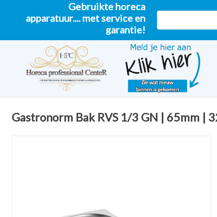
Gebruikte horeca
apparatuur.... met service en
garantie!
Gastronorm Bak RVS 1/3 GN | 65mm |