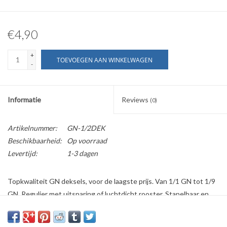
€4,90
+
TOEVOEGEN AAN WINKELWAGEN
-
Informatie
Reviews
(0)
Artikelnummer:
GN-1/2DEK
Beschikbaarheid:
Op voorraad
Levertijd:
1-3 dagen
Topkwaliteit GN deksels, voor de laagste prijs. Van 1/1 GN tot 1/9
GN. Regulier met uitsparing of luchtdicht rooster. Stapelbaar en
vaatwasbestendig.
Geschikt voor ovens, koelingen, bain-maries en chafing dishes