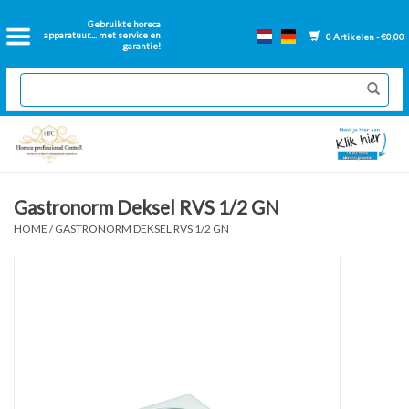
Home
Gebruikte horeca
apparatuur.... met service en
0 Artikelen - €0,00
garantie!
2dehands Horeca
Nieuwe apparatuur
Gereviseerde Bakwanden
Gastronorm Deksel RVS 1/2 GN
HOME
/
GASTRONORM DEKSEL RVS 1/2 GN
GN Bakken
Onderdelen bakwanden
Ventilatie kanalen
Over ons