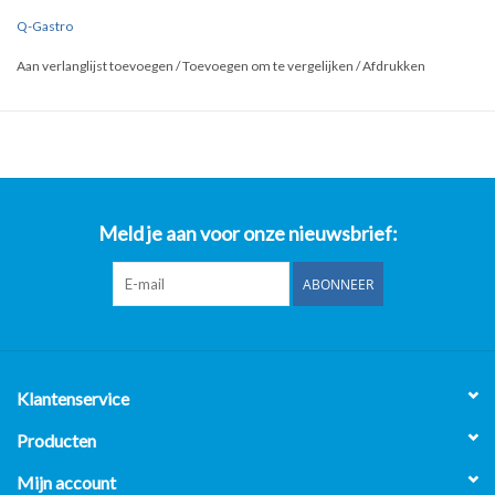
Gemakkelijk te reinigen door de gladde afwerking
Q-Gastro
Omgevouwen randen en afgeronde hoeken voor extra stevigheid
Aan verlanglijst toevoegen
/
Toevoegen om te vergelijken
/
Afdrukken
Makkelijk en veilig in gebruik door afgewerkte hoeken en randen
Voldoet aan de €opese eisen omtrent voedselveiligheid
Hoge kwaliteit RVS 0.6 mm, geschikt voor professioneel gebruik
Gastronorm maat op het product gegraveerd
Kan tegen temperaturen van -40°C tot 300°C
Dit product is vaatwasmachine bestendig
Meld je aan voor onze nieuwsbrief:
Gastronorm maat: 1/2 GN
Afmetingen: 325 x 265 mm
ABONNEER
Klantenservice
Producten
Mijn account