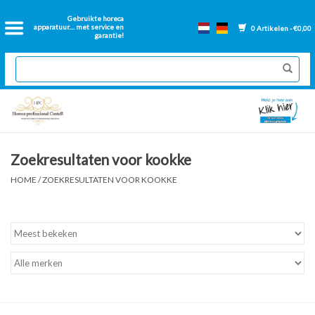
Home
Gebruikte horeca
apparatuur.... met service en
0 Artikelen - €0,00
garantie!
2dehands Horeca
Nieuwe apparatuur
Gereviseerde Bakwanden
Zoekresultaten voor kookke
GN Bakken
HOME
/
ZOEKRESULTATEN VOOR KOOKKE
Onderdelen bakwanden
Ventilatie kanalen
Over ons