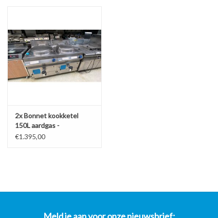
2x Bonnet kookketel
150L aardgas -
100x94x101 bxdxh
€1.395,00
Meld je aan voor onze nieuwsbrief: